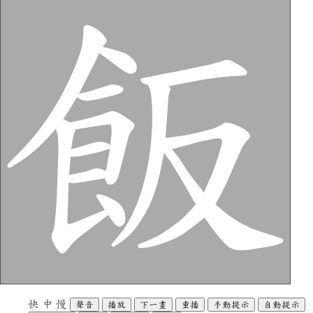
快
中
慢
聲音
播放
下一畫
重播
手動提示
自動提示