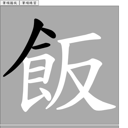
筆順播放
筆順練習