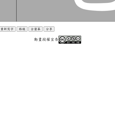
重新寫字
格線
全螢幕
分享
動畫授權宣告