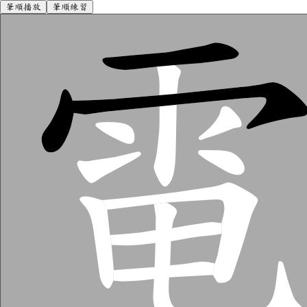
筆順播放
筆順練習