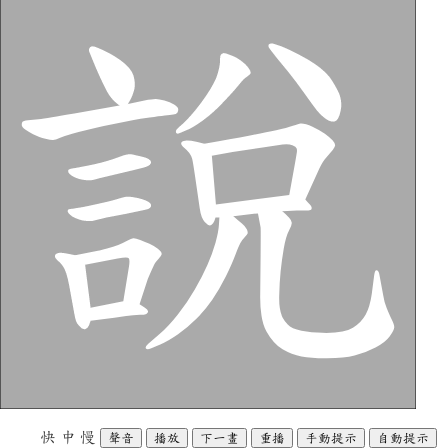
快
中
慢
聲音
播放
下一畫
重播
手動提示
自動提示