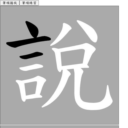
筆順播放
筆順練習