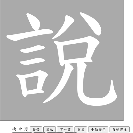
快
中
慢
聲音
播放
下一畫
重播
手動提示
自動提示