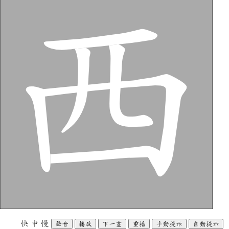
快
中
慢
聲音
播放
下一畫
重播
手動提示
自動提示