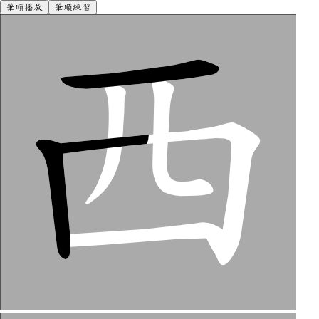
筆順播放
筆順練習