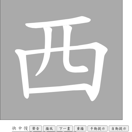
快
中
慢
聲音
播放
下一畫
重播
手動提示
自動提示