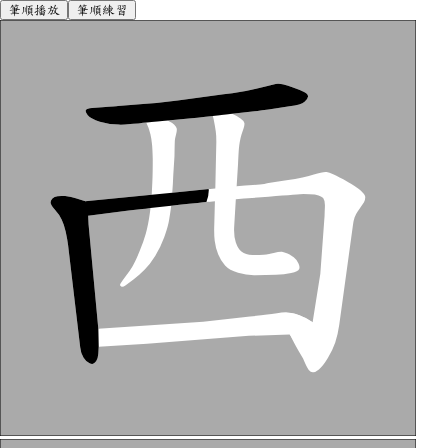
筆順播放
筆順練習