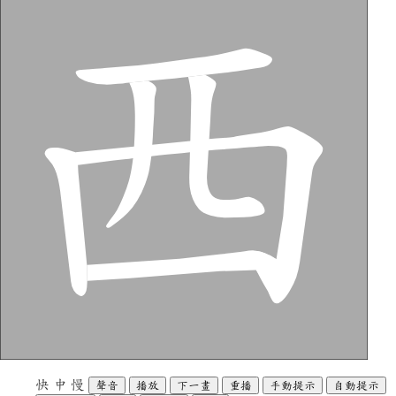
快
中
慢
聲音
播放
下一畫
重播
手動提示
自動提示