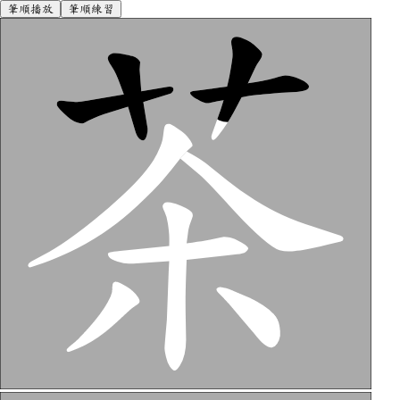
筆順播放
筆順練習