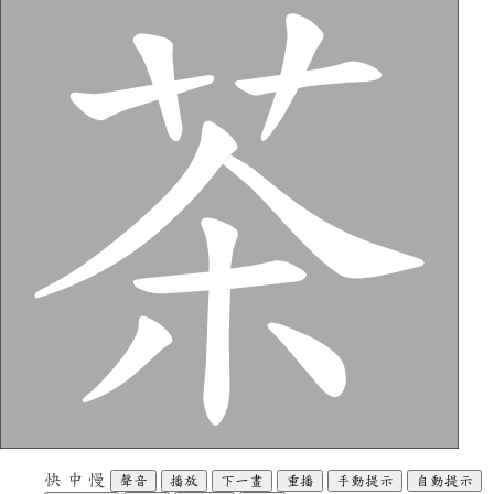
快
中
慢
聲音
播放
下一畫
重播
手動提示
自動提示