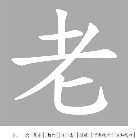
快
中
慢
聲音
播放
下一畫
重播
手動提示
自動提示