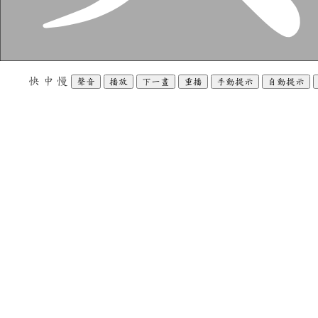
快
中
慢
聲音
播放
下一畫
重播
手動提示
自動提示