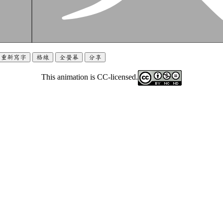
重新寫字
格線
全螢幕
分享
This animation is CC-licensed.