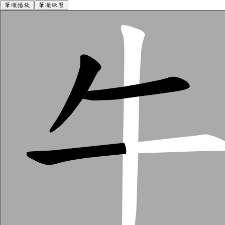
筆順播放
筆順練習