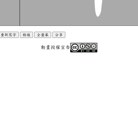
重新寫字
格線
全螢幕
分享
動畫授權宣告