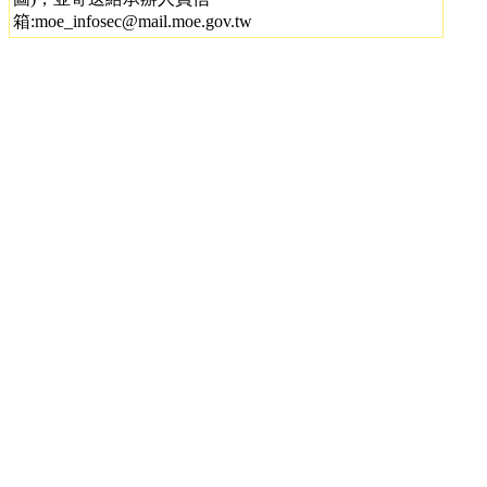
箱:moe_infosec@mail.moe.gov.tw