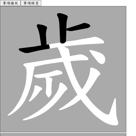
筆順播放
筆順練習