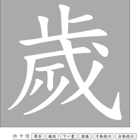
快
中
慢
聲音
播放
下一畫
重播
手動提示
自動提示