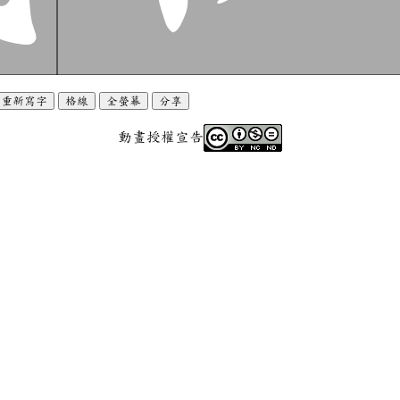
重新寫字
格線
全螢幕
分享
動畫授權宣告