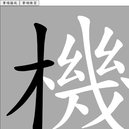
筆順播放
筆順練習