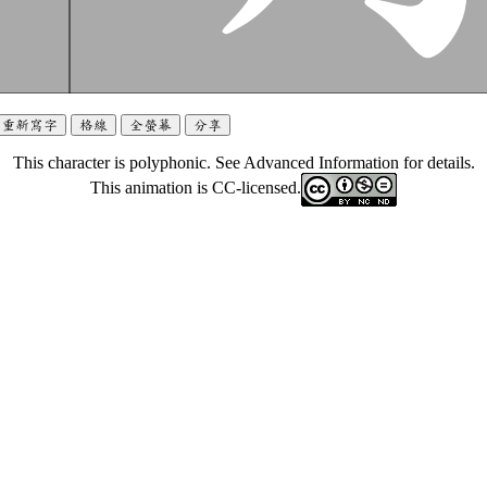
重新寫字
格線
全螢幕
分享
This character is polyphonic. See Advanced Information for details.
This animation is CC-licensed.