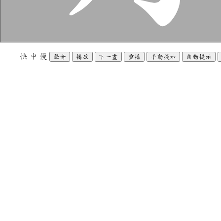
快
中
慢
聲音
播放
下一畫
重播
手動提示
自動提示