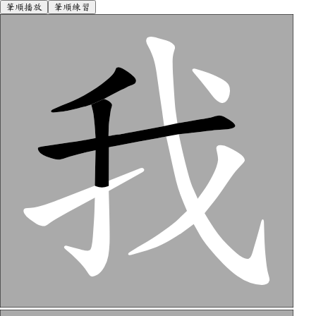
筆順播放
筆順練習