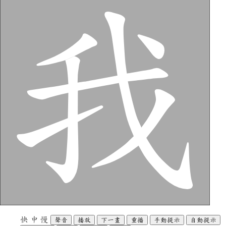
快
中
慢
聲音
播放
下一畫
重播
手動提示
自動提示