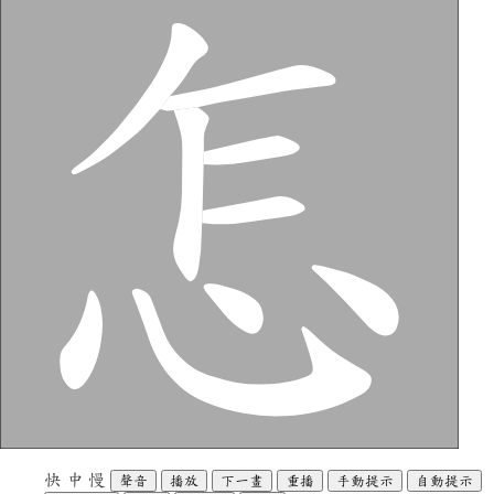
快
中
慢
聲音
播放
下一畫
重播
手動提示
自動提示