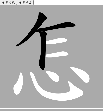
筆順播放
筆順練習