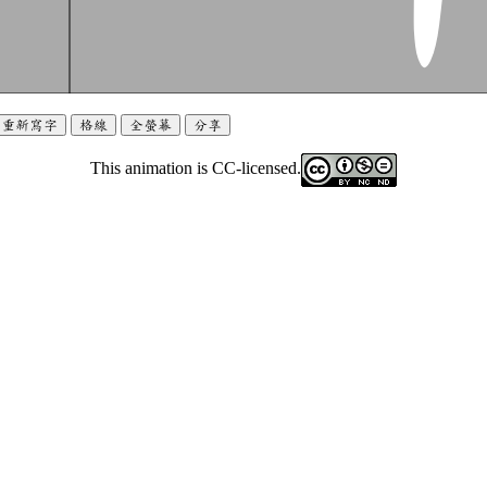
重新寫字
格線
全螢幕
分享
This animation is CC-licensed.