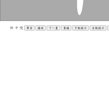
快
中
慢
聲音
播放
下一畫
重播
手動提示
自動提示