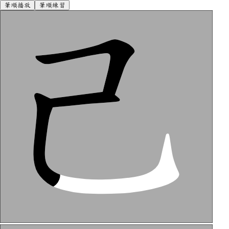
筆順播放
筆順練習