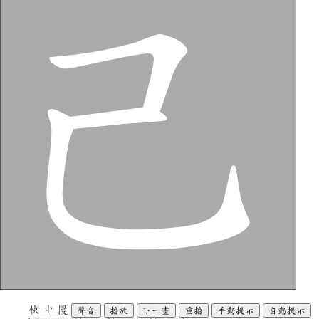
快
中
慢
聲音
播放
下一畫
重播
手動提示
自動提示