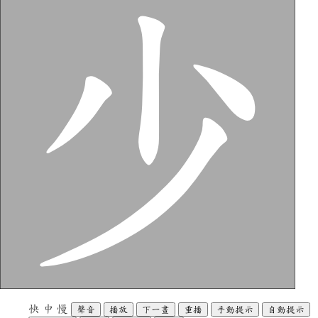
快
中
慢
聲音
播放
下一畫
重播
手動提示
自動提示