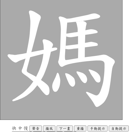
快
中
慢
聲音
播放
下一畫
重播
手動提示
自動提示