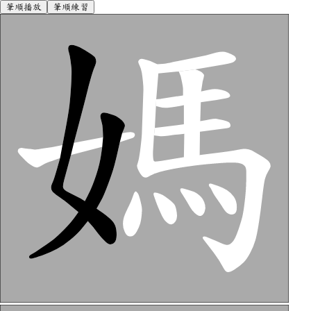
筆順播放
筆順練習