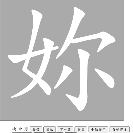
快
中
慢
聲音
播放
下一畫
重播
手動提示
自動提示