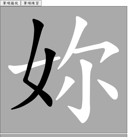
筆順播放
筆順練習