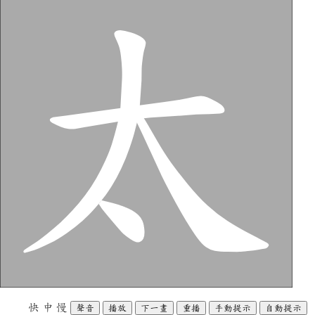
快
中
慢
聲音
播放
下一畫
重播
手動提示
自動提示