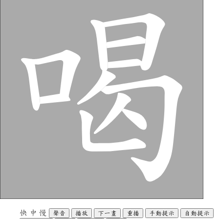
快
中
慢
聲音
播放
下一畫
重播
手動提示
自動提示