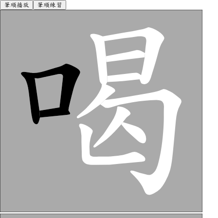
筆順播放
筆順練習