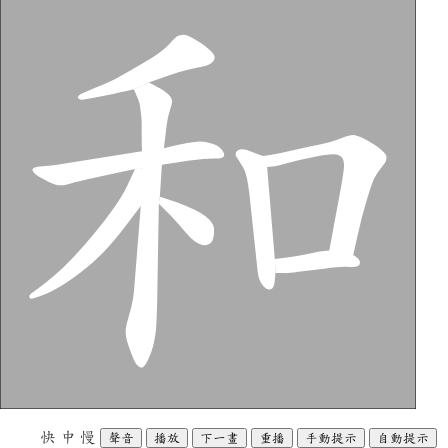
快
中
慢
聲音
播放
下一畫
重播
手動提示
自動提示