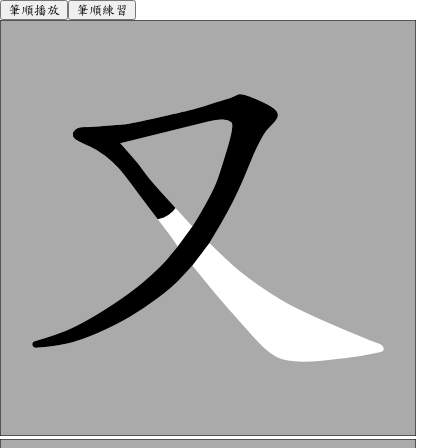
筆順播放
筆順練習