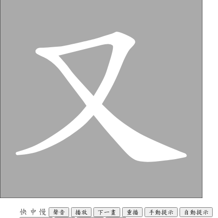
快
中
慢
聲音
播放
下一畫
重播
手動提示
自動提示