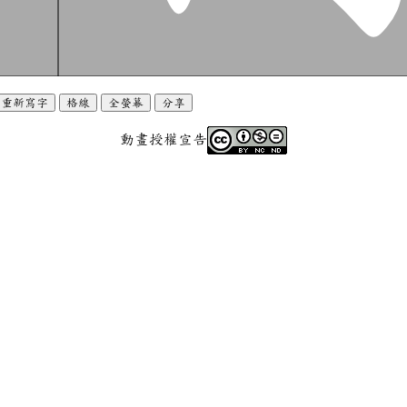
重新寫字
格線
全螢幕
分享
動畫授權宣告