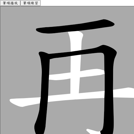
筆順播放
筆順練習