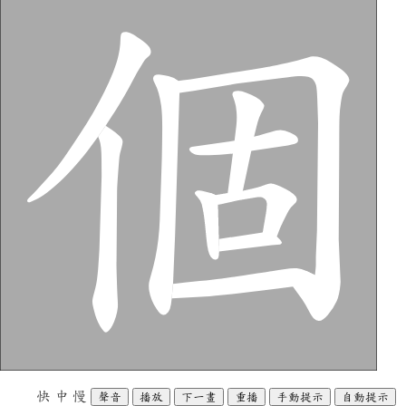
快
中
慢
聲音
播放
下一畫
重播
手動提示
自動提示