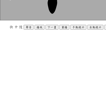
快
中
慢
聲音
播放
下一畫
重播
手動提示
自動提示