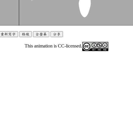
重新寫字
格線
全螢幕
分享
This animation is CC-licensed.