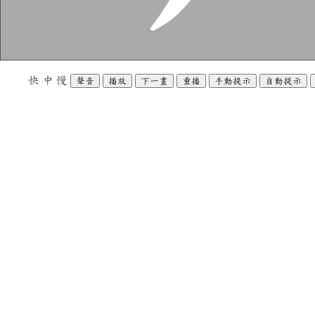
快
中
慢
聲音
播放
下一畫
重播
手動提示
自動提示