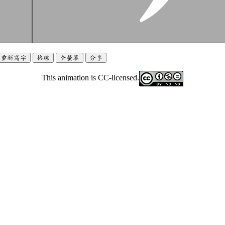
重新寫字
格線
全螢幕
分享
This animation is CC-licensed.