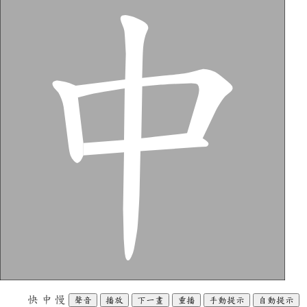
快
中
慢
聲音
播放
下一畫
重播
手動提示
自動提示