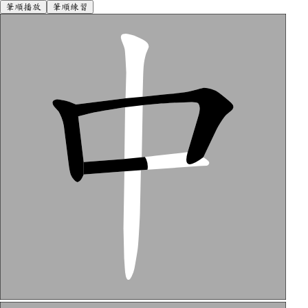
筆順播放
筆順練習