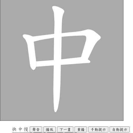
快
中
慢
聲音
播放
下一畫
重播
手動提示
自動提示