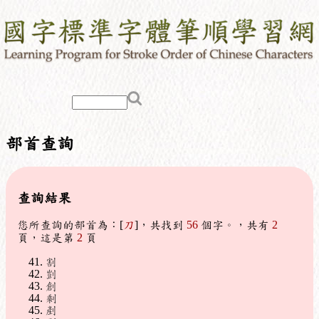
部首查詢
查詢結果
您所查詢的部首為：[
刀
]，共找到
56
個字。，共有
2
頁，這是第
2
頁
割
剴
創
剩
剷