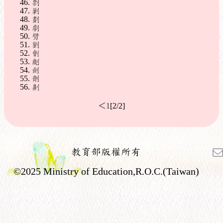
剽
剿
劃
劇
劈
劉
劊
劌
劍
劑
劓
＜
1
[2/2]
教育部版權所有
©2025 Ministry of Education,R.O.C.(Taiwan)