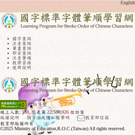
English
國字查詢
注音查詢
筆畫查詢
部首查詢
注音筆順
教學資源
使用說明
網站導覽
線上人數:
538
, 您是第
22,580,926
位訪客
版權說明
個資法及隱私權聲明
教育部信箱
教育部版權所有
©2025 Ministry of Education,R.O.C.(Taiwan) All rights reserved.