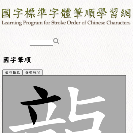
國字筆順
筆順播放
筆順練習