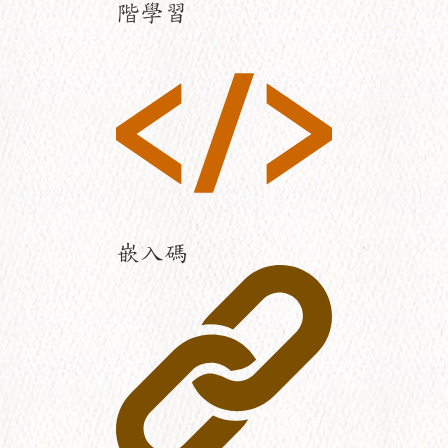
階學習
嵌入碼