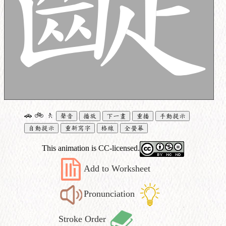
🚗
🚲
🚶
聲音
播放
下一畫
重播
手動提示
自動提示
重新寫字
格線
全螢幕
This animation is CC-licensed.
Add to Worksheet
Pronunciation
Stroke Order