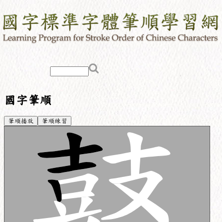
國字筆順
筆順播放
筆順練習