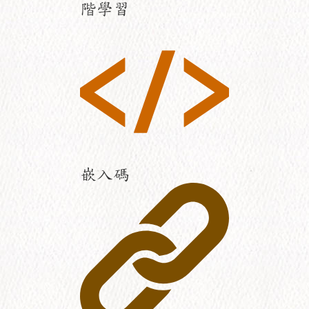
階學習
嵌入碼