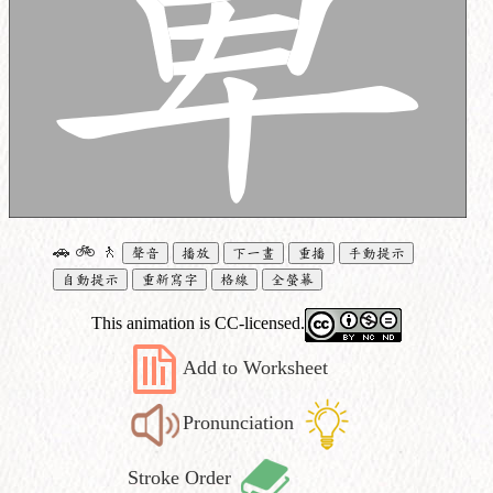
🚗
🚲
🚶
聲音
播放
下一畫
重播
手動提示
自動提示
重新寫字
格線
全螢幕
This animation is CC-licensed.
Add to Worksheet
Pronunciation
Stroke Order