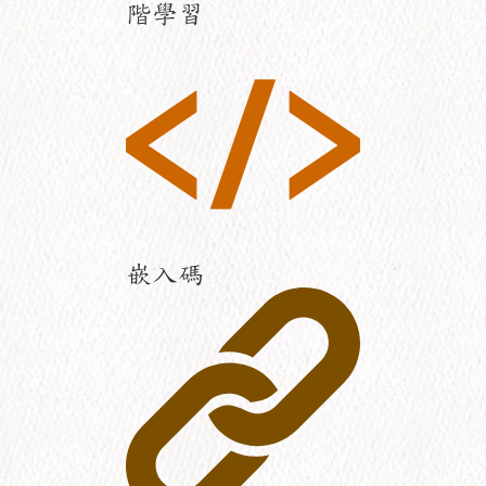
階學習
嵌入碼