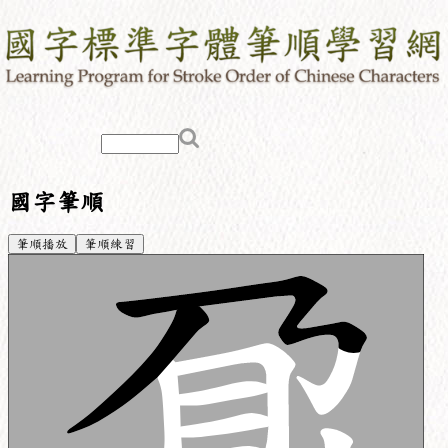
國字筆順
筆順播放
筆順練習