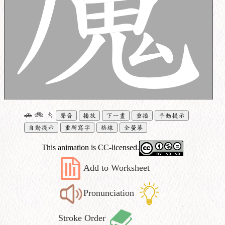
🚗
🚲
🚶
聲音
播放
下一畫
重播
手動提示
自動提示
重新寫字
格線
全螢幕
This animation is CC-licensed.
Add to Worksheet
Pronunciation
Stroke Order