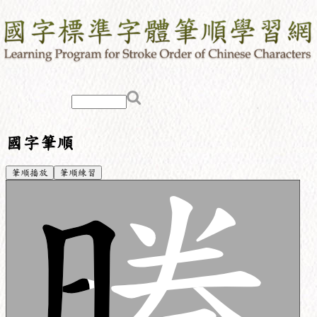
國字筆順
筆順播放
筆順練習