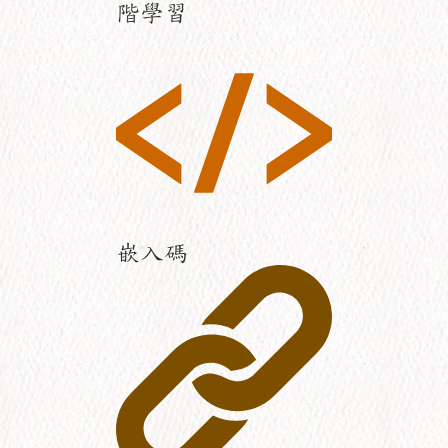
階學習
嵌入碼