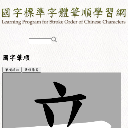
國字筆順
筆順播放
筆順練習