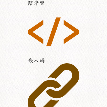
階學習
嵌入碼