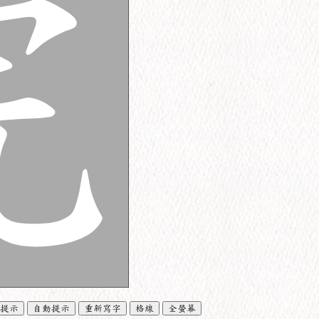
提示
自動提示
重新寫字
格線
全螢幕