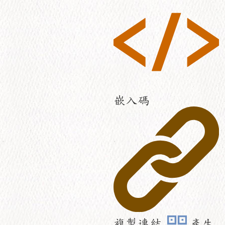
嵌入碼
複製連結
產生