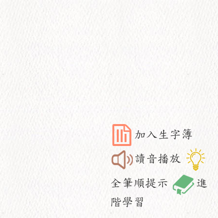
加入生字簿
讀音播放
全筆順提示
進
階學習