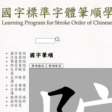
國字查詢
國字筆順
注音查詢
筆畫查詢
部首查詢
筆順播放
筆順練習
生字練習
器
生字練習
簿
注音筆順
注音練習
簿
教學資源
使用說明
回首頁