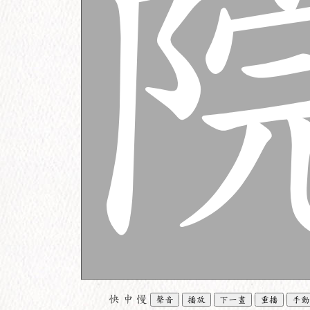
快
中
慢
聲音
播放
下一畫
重播
手動