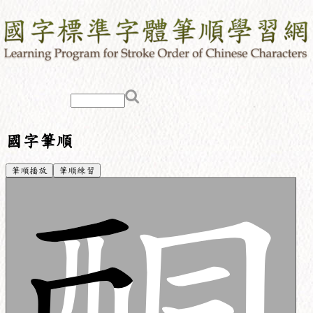
國字筆順
筆順播放
筆順練習