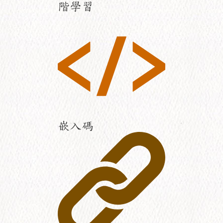
階學習
嵌入碼