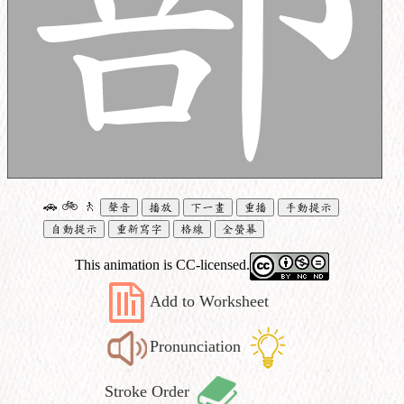
🚗
🚲
🚶
聲音
播放
下一畫
重播
手動提示
自動提示
重新寫字
格線
全螢幕
This animation is CC-licensed.
Add to Worksheet
Pronunciation
Stroke Order