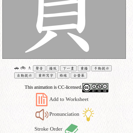
🚗
🚲
🚶
聲音
播放
下一畫
重播
手動提示
自動提示
重新寫字
格線
全螢幕
This animation is CC-licensed.
Add to Worksheet
Pronunciation
Stroke Order