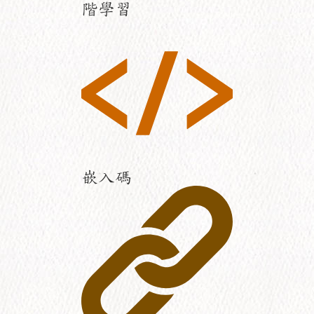
階學習
嵌入碼