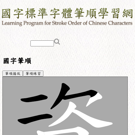
國字筆順
筆順播放
筆順練習