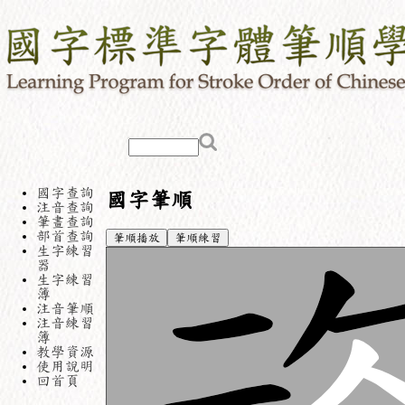
國字查詢
國字筆順
注音查詢
筆畫查詢
部首查詢
筆順播放
筆順練習
生字練習
器
生字練習
簿
注音筆順
注音練習
簿
教學資源
使用說明
回首頁