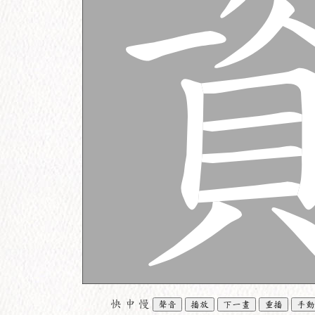
快
中
慢
聲音
播放
下一畫
重播
手動