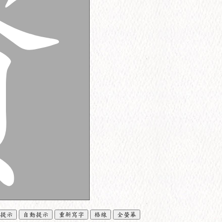
提示
自動提示
重新寫字
格線
全螢幕