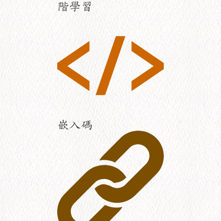
階學習
嵌入碼