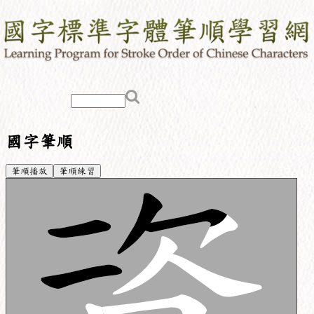
國字筆順
筆順播放
筆順練習