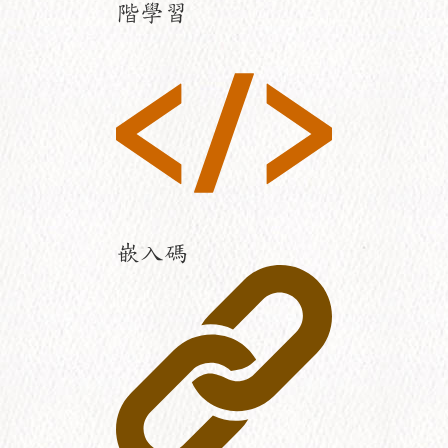
階學習
嵌入碼