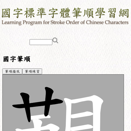
國字筆順
筆順播放
筆順練習